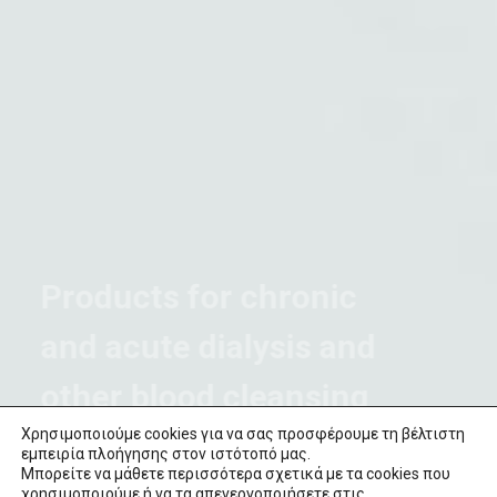
Products for chronic
and acute dialysis and
other blood cleansing
Χρησιμοποιούμε cookies για να σας προσφέρουμε τη βέλτιστη
procedures
εμπειρία πλοήγησης στον ιστότοπό μας.
Μπορείτε να μάθετε περισσότερα σχετικά με τα cookies που
χρησιμοποιούμε ή να τα απενεργοποιήσετε στις