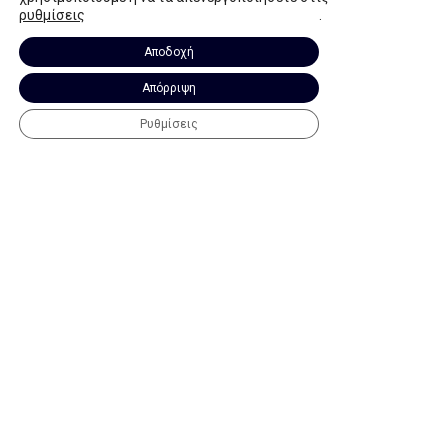
ρυθμίσεις
.
SCROLL
Αποδοχή
Απόρριψη
01
02
03
Copyright © 2026 Mediprime
Terms of Use
Ρυθμίσεις
INTRODUCTION
Mediprime
is all about
providing a future to people
with Kidney Disease. About
improving their quality of life